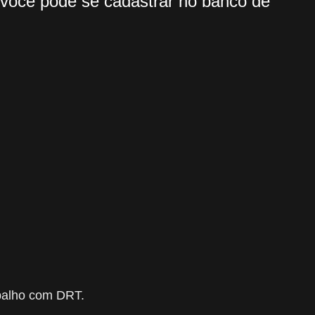
você pode se cadastrar no banco de
abalho com DRT.