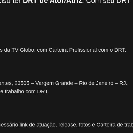
ciso ter
DRT de Ator/Atriz
. Com seu DRT 
cos da TV Globo, com Carteira Profissional com o DRT.
ntes, 23505 – Vargem Grande – Rio de Janeiro – RJ.
 de trabalho com DRT.
sário link de atuação, release, fotos e Carteira de tr